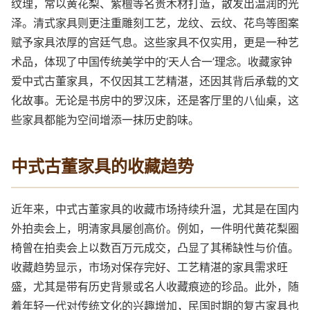
纹理，常以黄花梨、紫檀等名贵木材打造，散发出温润的光
泽。清式家具则更注重雕刻工艺，龙纹、云纹、花鸟等图案
赋予家具浓厚的宫廷气息。这些家具不仅实用，更是一种艺
术品，体现了中国传统美学中的‘天人合一’理念。收藏家钟
爱中式古董家具，不仅因其工艺精湛，还因其背后承载的文
化故事。无论是书房中的罗汉床，还是客厅里的八仙桌，这
些家具都能为空间增添一抹历史韵味。
中式古董家具的收藏趋势
近年来，中式古董家具的收藏市场持续升温，尤其是在国内
外拍卖会上，明清家具屡创高价。例如，一件明代黄花梨圈
椅曾在拍卖会上以数百万元成交，凸显了其稀缺性与价值。
收藏趋势显示，市场对保存完好、工艺精湛的家具需求旺
盛，尤其是带有历史背景或名人收藏痕迹的珍品。此外，随
着年轻一代对传统文化的兴趣增加，民国时期的复古家具也