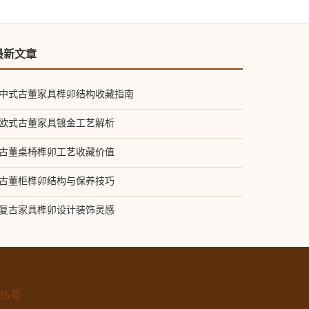
最新文章
中式古董家具榫卯结构收藏指南
欧式古董家具镀金工艺解析
古董桌椅榫卯工艺收藏价值
古董柜榫卯结构与保养技巧
复古家具榫卯设计装饰灵感
05号